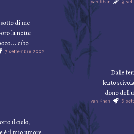
Ivan Khan
9 set
 sotto di me
oro la notte
poco... cibo
7 settembre 2002
Dalle fer
lento scivola
dono dell
Ivan Khan
6 set
otto il cielo,
 è il mio umore,