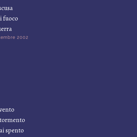
scusa
di fuoco
uerra
ttembre 2002
 vento
 tormento
ai spento