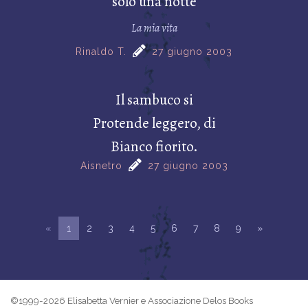
solo una notte
La mia vita
Rinaldo T.
27 giugno 2003
Il sambuco si
Protende leggero, di
Bianco fiorito.
Aisnetro
27 giugno 2003
«
1
2
3
4
5
6
7
8
9
»
©1999-2026 Elisabetta Vernier e Associazione Delos Books