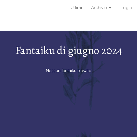
Ultimi
Archivio
Login
Fantaiku di giugno 2024
Nessun fantaiku trovato