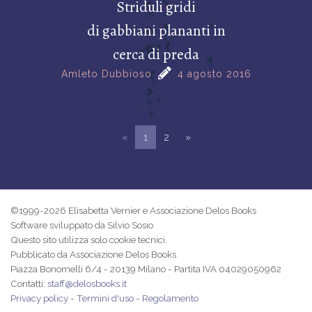
Striduli gridi
di gabbiani plananti in
cerca di preda
Amleto Dubbioso
4 agosto 2016
«
1
2
»
©1999-2026 Elisabetta Vernier e Associazione Delos Books
Software sviluppato da Silvio Sosio
Questo sito utilizza solo cookie tecnici.
Pubblicato da Associazione Delos Books
Piazza Bonomelli 6/4 - 20139 Milano - Partita IVA 04029050962
Contatti:
staff@delosbooks.it
Privacy policy
-
Termini d'uso
-
Regolamento