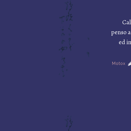
Cal
penso a
ed i
Motox