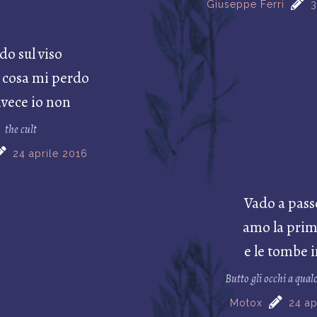
Giuseppe Ferri
3
do sul viso
 cosa mi perdo
nvece io non
the cult
24 aprile 2016
Vado a pass
amo la prim
e le tombe i
Butto gli occhi a qual
Motox
24 ap