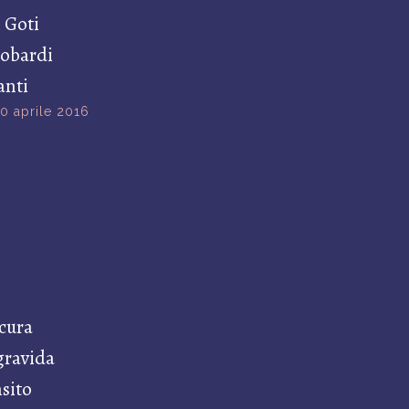
 Goti
obardi
anti
0 aprile 2016
scura
gravida
nsito