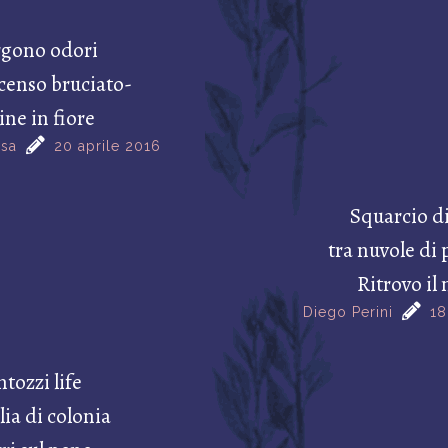
gono odori
censo bruciato-
ine in fiore
osa
20 aprile 2016
Squarcio di
tra nuvole di
Ritrovo il
Diego Perini
18
ntozzi life
lia di colonia