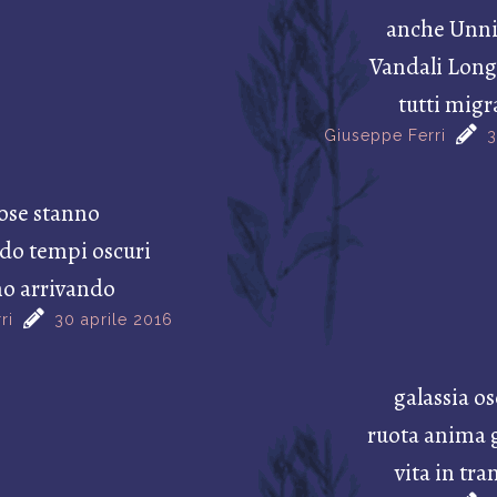
anche Unni
Vandali Long
tutti migr
Giuseppe Ferri
3
cose stanno
o tempi oscuri
no arrivando
ri
30 aprile 2016
galassia o
ruota anima 
vita in tra