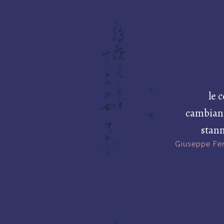
le 
cambiand
stan
Giuseppe Fer