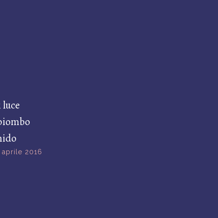
 luce
 piombo
 nido
 aprile 2016