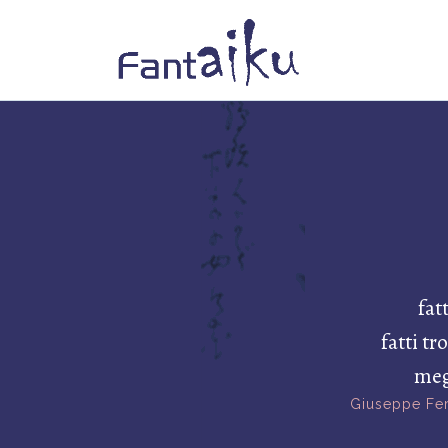
fat
fatti t
meg
Giuseppe Fer