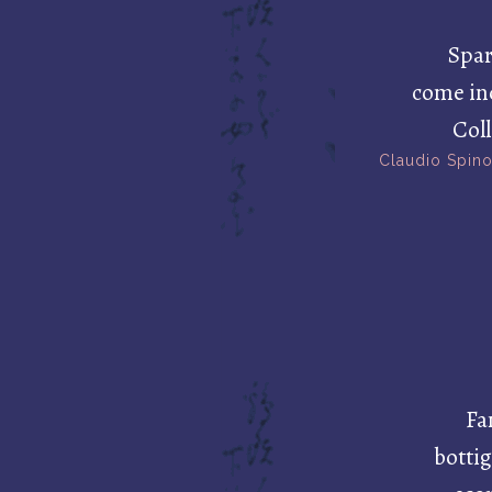
Spar
come in
Coll
Claudio Spin
Fa
bottig