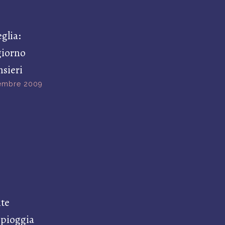
glia:
 giorno
nsieri
embre 2009
ite
 pioggia