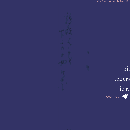
D'Aurizio Laura
pi
tener
io 
Svassy