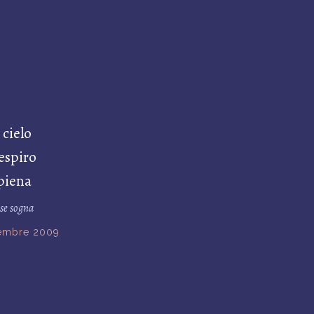
 cielo
respiro
 piena
rse sogna
embre 2009