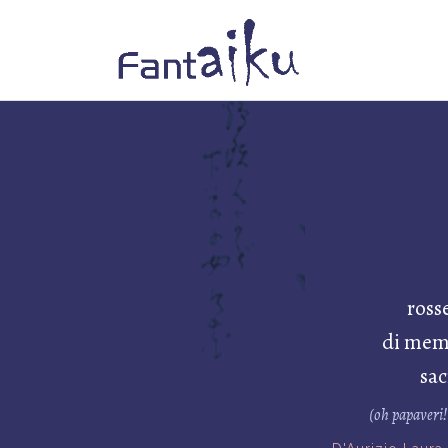
ross
di mem
sac
(oh papaveri!