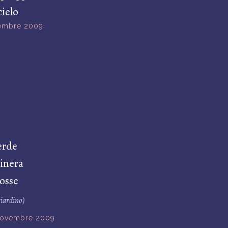
cielo
embre 2009
erde
pinera
rosse
giardino)
novembre 2009