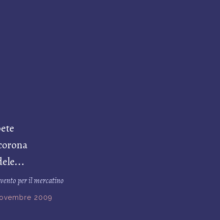
bete
 corona
ele...
vvento per il mercatino
novembre 2009