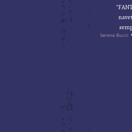
"FAN
navet
semp
Serena Bucci