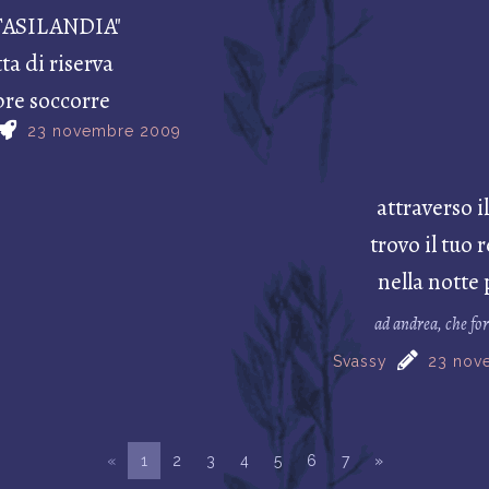
TASILANDIA"
ta di riserva
re soccorre
23 novembre 2009
attraverso il
trovo il tuo 
nella notte
ad andrea, che fo
Svassy
23 nov
«
1
2
3
4
5
6
7
»