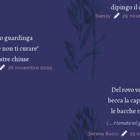
dipingo il 
Svassy
29 nov
to guardinga
e non ti curare"
stre chiuse
26 novembre 2009
Del rovo v
becca la ca
le bacche 
(... è tornata nel 
Serena Bucci
25 