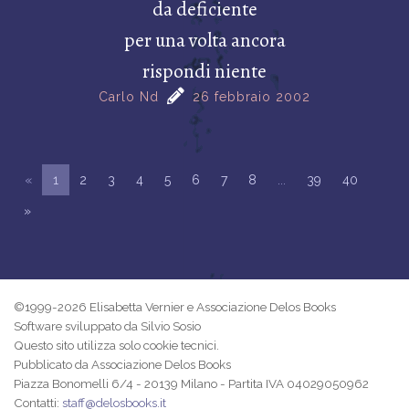
da deficiente
per una volta ancora
rispondi niente
Carlo Nd
26 febbraio 2002
«
1
2
3
4
5
6
7
8
...
39
40
»
©1999-2026 Elisabetta Vernier e Associazione Delos Books
Software sviluppato da Silvio Sosio
Questo sito utilizza solo cookie tecnici.
Pubblicato da Associazione Delos Books
Piazza Bonomelli 6/4 - 20139 Milano - Partita IVA 04029050962
Contatti:
staff@delosbooks.it