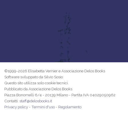
©1999-2026 Elisabetta Vernier e Associazione Delos Books
Software sviluppato da Silvio Sosio
Questo sito utilizza solo cookie tecnici.
Pubblicato da Associazione Delos Books
Piazza Bonomelli 6/4 - 20139 Milano - Partita IVA 04029050962
Contatti:
staff@delosbooks.it
Privacy policy
-
Termini d'uso
-
Regolamento