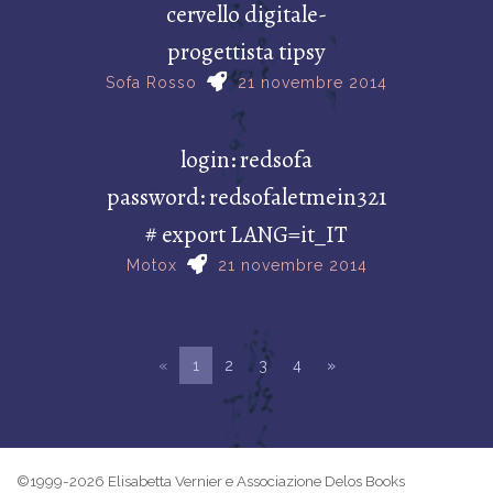
cervello digitale-
progettista tipsy
Sofa Rosso
21 novembre 2014
login: redsofa
password: redsofaletmein321
# export LANG=it_IT
Motox
21 novembre 2014
«
1
2
3
4
»
©1999-2026 Elisabetta Vernier e Associazione Delos Books