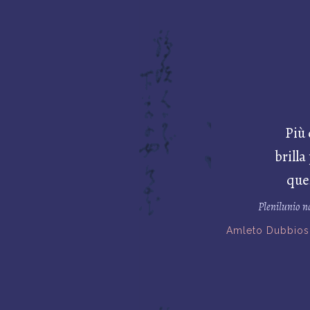
Più 
brilla
que
Plenilunio n
Amleto Dubbios