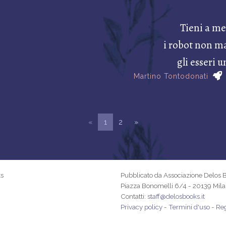
Tieni a me
i robot non m
gli esseri 
Martino Tontodonati
«
1
2
»
ks
Pubblicato da Associazione Delos 
Piazza Bonomelli 6/4 - 20139 Mil
Contatti:
staff@delosbooks.it
Privacy policy
-
Termini d'uso
-
Re