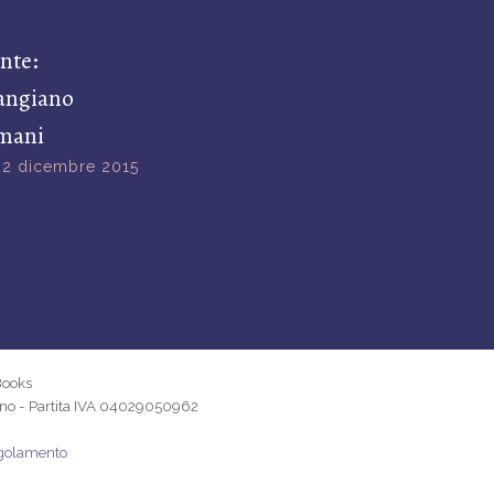
nte:
angiano
umani
2 dicembre 2015
Books
ano - Partita IVA 04029050962
golamento