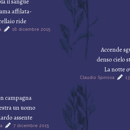
la il sangue
lama affilata-
ellaio ride
a
16 dicembre 2015
Accende sg
denso cielo st
La notte o
Claudio Spinosa
1
in campagna
nestra un uomo
uardo assente
sa
7 dicembre 2015