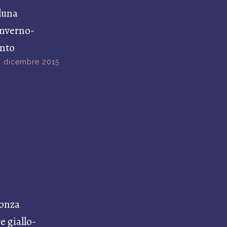
luna
inverno-
into
 dicembre 2015
onza
e giallo-