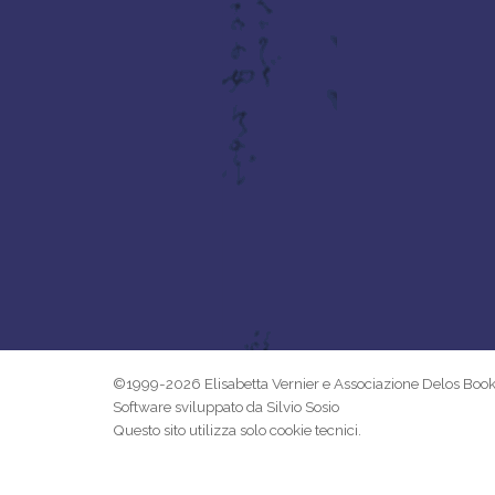
©1999-2026 Elisabetta Vernier e Associazione Delos Boo
Software sviluppato da Silvio Sosio
Questo sito utilizza solo cookie tecnici.