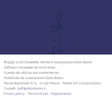
©1999-2026 Elisabetta Vernier e Associazione Delos Books
Software sviluppato da Silvio Sosio
Questo sito utilizza solo cookie tecnici.
Pubblicato da Associazione Delos Books
Piazza Bonomelli 6/4 - 20139 Milano - Partita IVA 04029050962
Contatti:
staff@delosbooks.it
Privacy policy
-
Termini d'uso
-
Regolamento