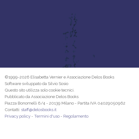
©1999-2026 Elisabetta Vernier e Associazione Delos Books
Software sviluppato da Silvio Sosio
Questo sito utilizza solo cookie tecnici.
Pubblicato da Associazione Delos Books
Piazza Bonomelli 6/4 - 20139 Milano - Partita IVA 04029050962
Contatti:
staff@delosbooks.it
Privacy policy
-
Termini d'uso
-
Regolamento