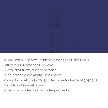
©1999-2026 Elisabetta Vernier e Associazione Delos Books
Software sviluppato da Silvio Sosio
Questo sito utilizza solo cookie tecnici.
Pubblicato da Associazione Delos Books
Piazza Bonomelli 6/4 - 20139 Milano - Partita IVA 04029050962
Contatti:
staff@delosbooks.it
Privacy policy
-
Termini d'uso
-
Regolamento