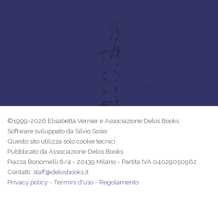
©1999-2026 Elisabetta Vernier e Associazione Delos Books
Software sviluppato da Silvio Sosio
Questo sito utilizza solo cookie tecnici.
Pubblicato da Associazione Delos Books
Piazza Bonomelli 6/4 - 20139 Milano - Partita IVA 04029050962
Contatti:
staff@delosbooks.it
Privacy policy
-
Termini d'uso
-
Regolamento