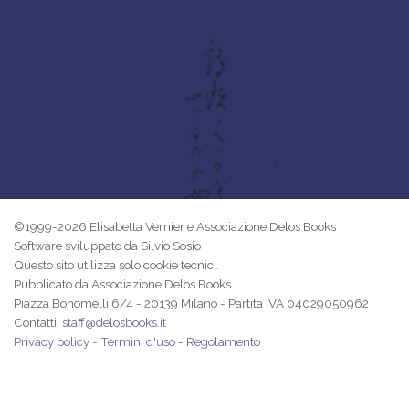
©1999-2026 Elisabetta Vernier e Associazione Delos Books
Software sviluppato da Silvio Sosio
Questo sito utilizza solo cookie tecnici.
Pubblicato da Associazione Delos Books
Piazza Bonomelli 6/4 - 20139 Milano - Partita IVA 04029050962
Contatti:
staff@delosbooks.it
Privacy policy
-
Termini d'uso
-
Regolamento