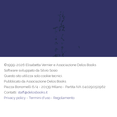
©1999-2026 Elisabetta Vernier e Associazione Delos Books
Software sviluppato da Silvio Sosio
Questo sito utilizza solo cookie tecnici.
Pubblicato da Associazione Delos Books
Piazza Bonomelli 6/4 - 20139 Milano - Partita IVA 04029050962
Contatti:
staff@delosbooks.it
Privacy policy
-
Termini d'uso
-
Regolamento