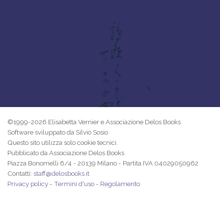
©1999-2026 Elisabetta Vernier e Associazione Delos Books
Software sviluppato da Silvio Sosio
Questo sito utilizza solo cookie tecnici.
Pubblicato da Associazione Delos Books
Piazza Bonomelli 6/4 - 20139 Milano - Partita IVA 04029050962
Contatti:
staff@delosbooks.it
Privacy policy
-
Termini d'uso
-
Regolamento