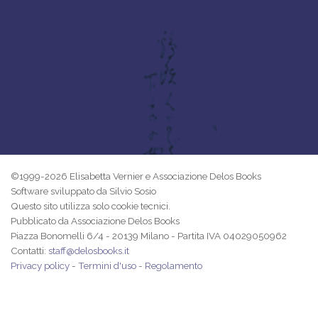
©1999-2026 Elisabetta Vernier e Associazione Delos Books
Software sviluppato da Silvio Sosio
Questo sito utilizza solo cookie tecnici.
Pubblicato da Associazione Delos Books
Piazza Bonomelli 6/4 - 20139 Milano - Partita IVA 04029050962
Contatti:
staff@delosbooks.it
Privacy policy
-
Termini d'uso
-
Regolamento