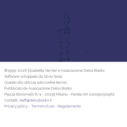
©1999-2026 Elisabetta Vernier e Associazione Delos Books
Software sviluppato da Silvio Sosio
Questo sito utilizza solo cookie tecnici.
Pubblicato da Associazione Delos Books
Piazza Bonomelli 6/4 - 20139 Milano - Partita IVA 04029050962
Contatti:
staff@delosbooks.it
Privacy policy
-
Termini d'uso
-
Regolamento