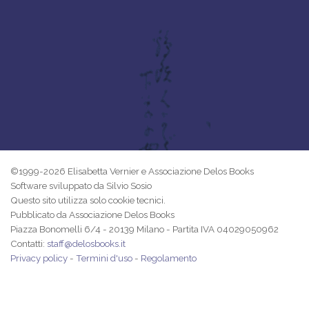
©1999-2026 Elisabetta Vernier e Associazione Delos Books
Software sviluppato da Silvio Sosio
Questo sito utilizza solo cookie tecnici.
Pubblicato da Associazione Delos Books
Piazza Bonomelli 6/4 - 20139 Milano - Partita IVA 04029050962
Contatti:
staff@delosbooks.it
Privacy policy
-
Termini d'uso
-
Regolamento