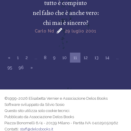
tutto è compiuto
nel falso che è anche vero:
chi mai è sincero?
Carlo Nd
29 luglio 2001
«
1
2
...
8
9
10
11
12
13
14
...
95
96
»
©1999-2026 Elisabetta Vernier e Associazione Delos Books
Software sviluppato da Silvio Sosio
Questo sito utilizza solo cookie tecnici.
Pubblicato da Associazione Delos Books
Piazza Bonomelli 6/4 - 20139 Milano - Partita IVA 04029050962
Contatti:
staff@delosbooks.it