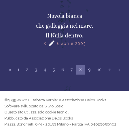
Nuvola bianca
che galleggia nel mare.
Il Nulla dentro.
X
6 aprile 2003
«
1
2
3
4
5
6
7
8
9
10
11
»
©1999-2026 Elisabetta Vernier e Associazione Delos Books
Software sviluppato da Silvio Sosio
Questo sito utilizza solo cookie tecnici.
Pubblicato da Associazione Delos Books
Piazza Bonomelli 6/4 - 20139 Milano - Partita IVA 04029050962