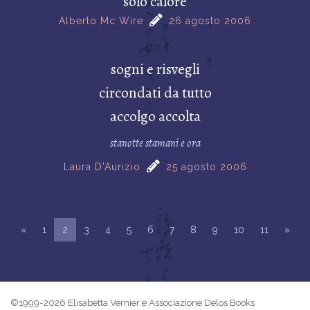
solo calore
Alberto Mc Wire
26 agosto 2006
sogni e risvegli
circondati da tutto
accolgo accolta
stanotte stamani e ora
Laura D'Aurizio
25 agosto 2006
«
1
2
3
4
5
6
7
8
9
10
11
»
©1999-2026 Elisabetta Vernier e Associazione Delos Books