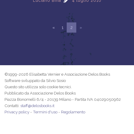
Luciano Bina
4 luglio 2010
«
1
2
»
©1999-2026 Elisabetta Vernier e Associazione Delos Books
Software sviluppato da Silvio Sosio
Questo sito utilizza solo cookie tecnici.
Pubblicato da Associazione Delos Books
Piazza Bonomelli 6/4 - 20139 Milano - Partita IVA 04029050962
Contatti:
staff@delosbooks.it
Privacy policy
-
Termini d'uso
-
Regolamento