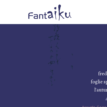
fre
foglie s
l'aut