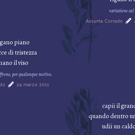
variazione sul
Assunta Corrado
gano piano
ce di tristezza
ano il viso
soffrono, per qualunque motivo.
ado
24 marzo 2011
capii il gra
quando dentro un
udii un cald