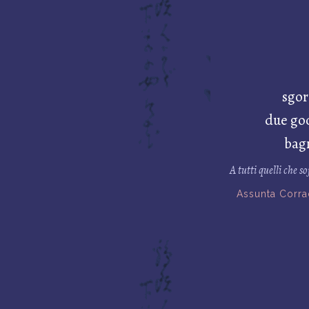
sgor
due goc
bagn
A tutti quelli che 
Assunta Corr