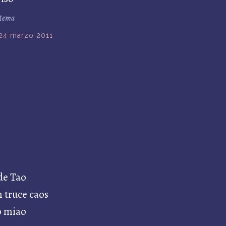
 tema
24 marzo 2011
nde Tao
 truce caos
o miao