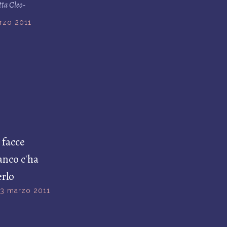
tta Cleo-
rzo 2011
 facce
anco c'ha
erlo
3 marzo 2011