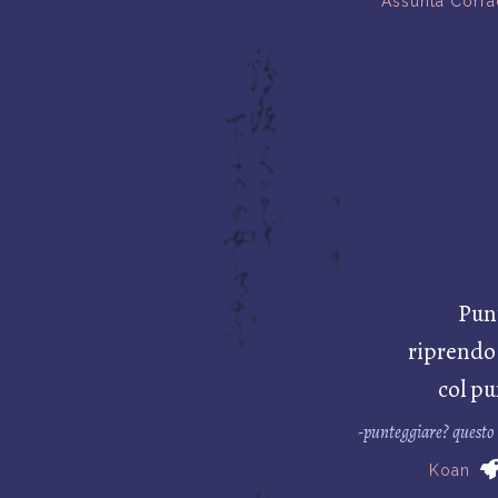
Assunta Corr
Pun
riprendo
col pu
-punteggiare? questo 
Koan