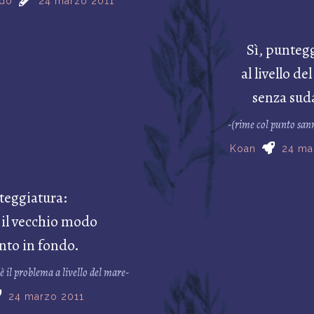
ado
24 marzo 2011
Sì, punteg
al livello de
senza sud
-(rime col punto san
Koan
24 ma
teggiatura:
 il vecchio modo
nto in fondo.
è il problema a livello del mare-
24 marzo 2011