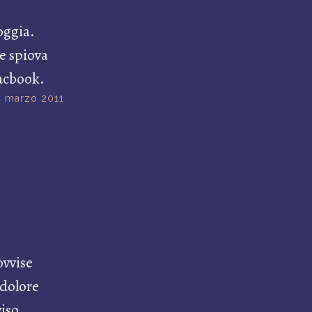
oggia.
e spiova
macbook.
4 marzo 2011
ovvise
 dolore
viso