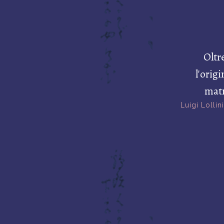
Oltr
l'orig
matr
Luigi Lollini