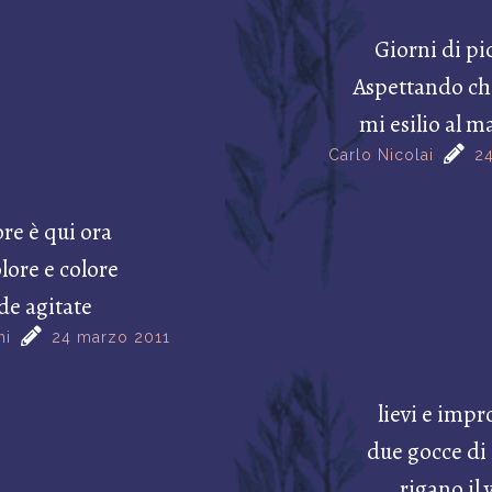
Giorni di pi
Aspettando ch
mi esilio al 
Carlo Nicolai
2
re è qui ora
lore e colore
de agitate
ni
24 marzo 2011
lievi e impr
due gocce di
rigano il 