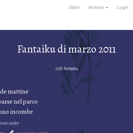
Ultimi
Archivio
Login
Fantaiku di marzo 2011
228 fantaiku
dde mattine
parse nel parco
unno incombe
down under