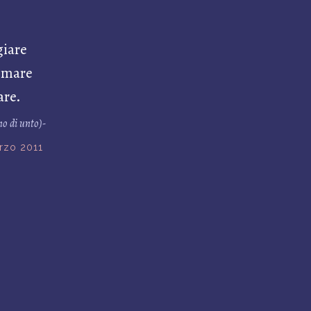
giare
l mare
are.
no di unto)-
rzo 2011