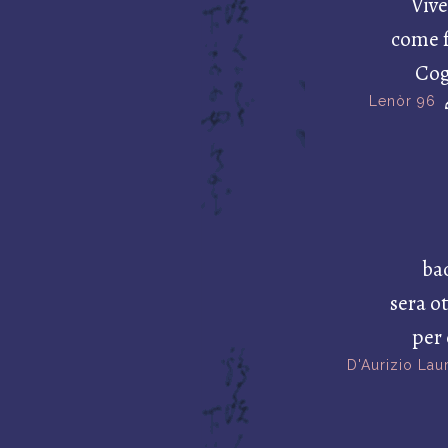
Vive
come f
Cogl
Lenòr 96
bac
sera o
per 
D'Aurizio Lau