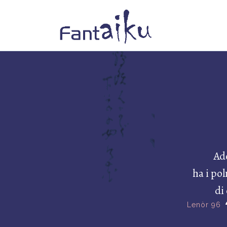
Ad
ha i po
di
Lenòr 96