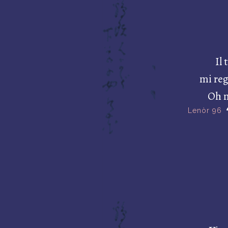
Il 
mi reg
Oh m
Lenòr 96