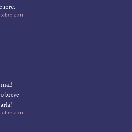
cuore.
ttobre 2011
 mai!
po breve
arla!
ttobre 2011