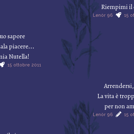
Riempimi il 
Lenòr 96
15 o
tuo sapore
ala piacere...
ia Nutella!
15 ottobre 2011
Arrendersi,
La vita è trop
per non am
Lenòr 96
15 o