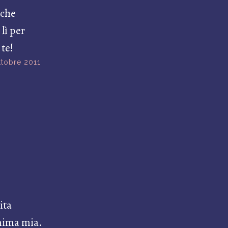
 che
 lì per
 te!
ttobre 2011
ita
anima mia.