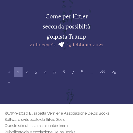
Come per Hitler
seconda possibiltà
golpista Trump
Zolteceye's
19 febbraio 2021
«
1
2
3
4
5
6
7
8
...
28
29
»
©1999-2026 Elisabetta Vernier e Associazione Delos Books
Software sviluppato da Silvio Sosio
Questo sito utilizza solo cookie tecnici.
Pubblicato da Associazione Delos Books