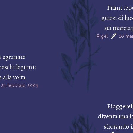
Primi tep
guizzi di luc
sui marcia
Rigel
10 ma
e sgranate
reschi legumi:
 alla volta
21 febbraio 2009
Pioggerel
diventa una l
sfiorando il