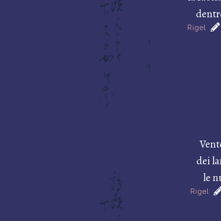
dentr
Rigel
Vent
dei la
le 
Rigel