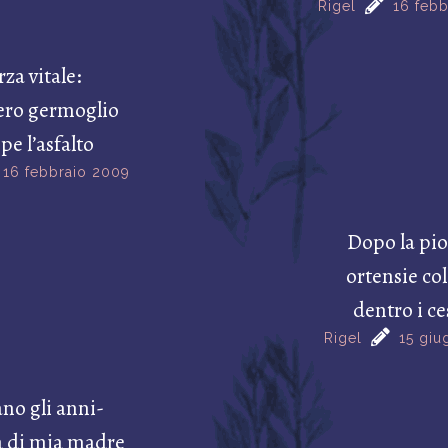
Rigel
16 feb
rza vitale:
ero germoglio
e l’asfalto
16 febbraio 2009
Dopo la pio
ortensie co
dentro i ce
Rigel
15 gi
no gli anni-
ia di mia madre