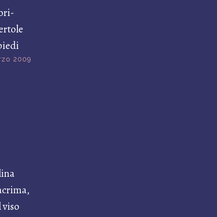
ori-
ertole
piedi
rzo 2009
lina
acrima,
 viso