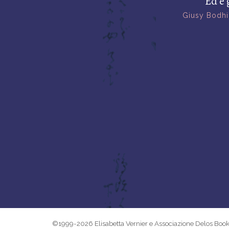
Ed è 
Giusy Bodhi
©1999-2026 Elisabetta Vernier e Associazione Delos Boo