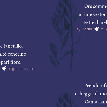
Ore somme
lacrime veston
Fette di ne
Giusy Bodhi
21 
 fanciullo.
altò cenerino
ppari fiore.
4 gennaio 2012
Prendo rif
echeggia il mio
Canta l'an