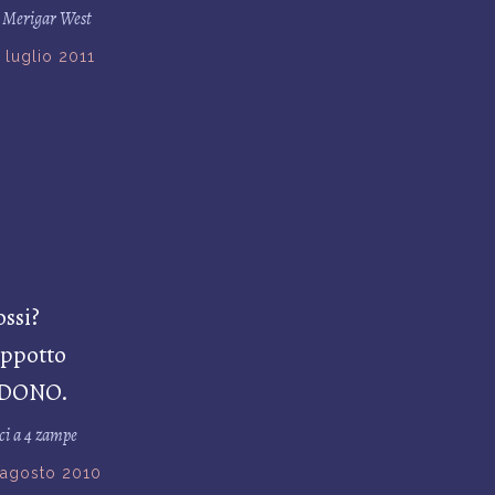
 a Merigar West
 luglio 2011
ossi?
appotto
NDONO.
ici a 4 zampe
 agosto 2010