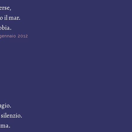
rse,
o il mar.
bbia.
gennaio 2012
ugio.
 silenzio.
ima.