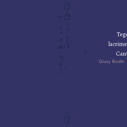
Tego
lacrime
Cant
Giusy Bodhi