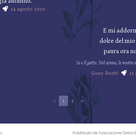
già autunno.
14 agosto 2010
E mi addor
dolce del mio
paura ora n
Io e il gatto. Nel sonno, le nostr
Giusy Bodhi
11
«
1
2
»
ks
Pubblicato da Associazione Delos 