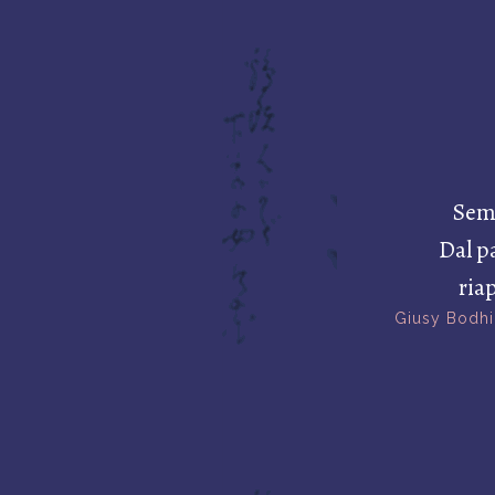
Seme
Dal p
ria
Giusy Bodhi