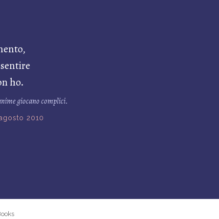
mento,
 sentire
on ho.
e anime giocano complici.
 agosto 2010
Books