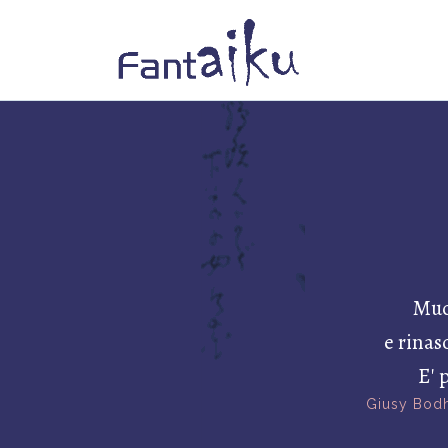
Muo
e rinas
E' 
Giusy Bodh