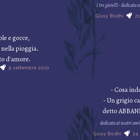
I tre gioielli - dedicata
Giusy Bodhi
21
le e gocce,
 nella pioggia.
o d'amore.
9 settembre 2010
- Cosa ind
- Un grigio c
detto ABBA
dedicata ai nostri am
Giusy Bodhi
24