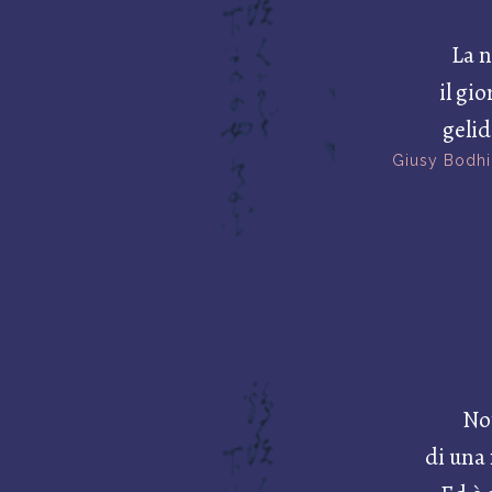
La n
il gio
geli
Giusy Bodhi
No
di una 