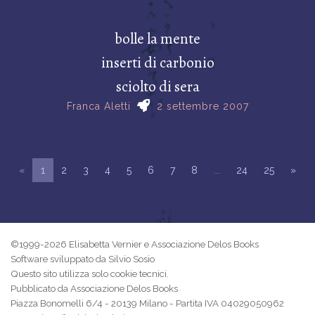
bolle la mente
inserti di carbonio
sciolto di sera
Franca Aletti
2 settembre 2007
«
1
2
3
4
5
6
7
8
...
24
25
»
©1999-2026 Elisabetta Vernier e Associazione Delos Books
Software sviluppato da Silvio Sosio
Questo sito utilizza solo cookie tecnici.
Pubblicato da Associazione Delos Books
Piazza Bonomelli 6/4 - 20139 Milano - Partita IVA 04029050962