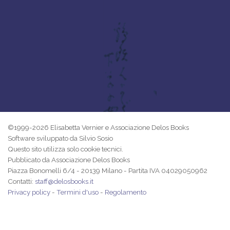
©1999-2026 Elisabetta Vernier e Associazione Delos Books
Software sviluppato da Silvio Sosio
Questo sito utilizza solo cookie tecnici.
Pubblicato da Associazione Delos Books
Piazza Bonomelli 6/4 - 20139 Milano - Partita IVA 04029050962
Contatti:
staff@delosbooks.it
Privacy policy
-
Termini d'uso
-
Regolamento