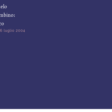
ielo
ambino:
co
6 luglio 2004