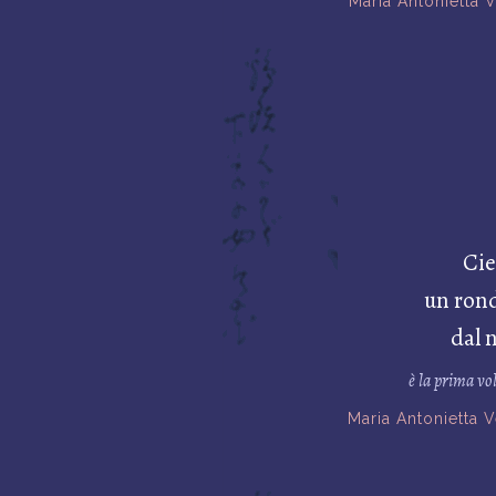
Maria Antonietta 
Cie
un ron
dal 
è la prima vo
Maria Antonietta 