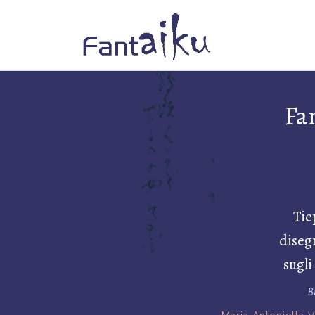
Fa
Tie
diseg
sugli
B