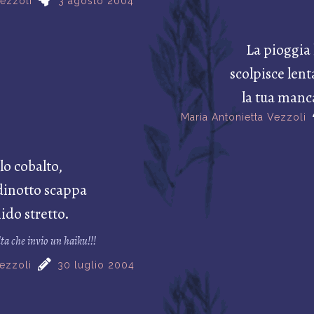
Vezzoli
3 agosto 2004
La pioggia 
scolpisce len
la tua manc
Maria Antonietta Vezzoli
lo cobalto,
dinotto scappa
nido stretto.
lta che invio un haiku!!!
Vezzoli
30 luglio 2004