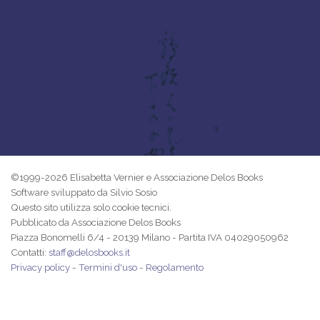
©1999-2026 Elisabetta Vernier e Associazione Delos Books
Software sviluppato da Silvio Sosio
Questo sito utilizza solo cookie tecnici.
Pubblicato da Associazione Delos Books
Piazza Bonomelli 6/4 - 20139 Milano - Partita IVA 04029050962
Contatti:
staff@delosbooks.it
Privacy policy
-
Termini d'uso
-
Regolamento