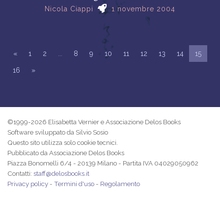
Nicola Ciappi
1 novembre 2004
«
1
2
...
8
9
10
11
12
13
14
15
16
»
©1999-2026 Elisabetta Vernier e Associazione Delos Books
Software sviluppato da Silvio Sosio
Questo sito utilizza solo cookie tecnici.
Pubblicato da Associazione Delos Books
Piazza Bonomelli 6/4 - 20139 Milano - Partita IVA 04029050962
Contatti:
staff@delosbooks.it
Privacy policy
-
Termini d'uso
-
Regolamento