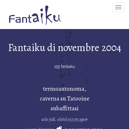
Togg
Navig
Fantaiku di novembre 2004
155 fantaiku
termoautonoma,
caverna su Tatooine
subaffittasi
solo jedi. olotel:55575c3po#